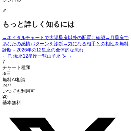
シンボル
♐
もっと詳しく知るには
→
ネイタルチャートで太陽星座以外の配置も確認
→
月星座で
あなたの感情パターンを診断
→
気になる相手との相性を無料
診断
→
2026年の12星座の全体的な流れ
←
♏
蠍座
12星座一覧
山羊座
♑
→
7
チャート種類
3/日
無料AI相談
24/7
いつでも利用可
¥0
基本無料