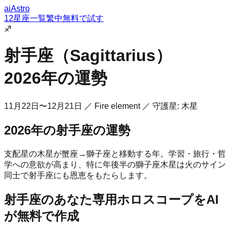
aiAstro
12星座一覧
繁中
無料で試す
♐
射手座
（
Sagittarius
）
2026年の運勢
11月22日〜12月21日
／
Fire
element ／ 守護星:
木星
2026年の
射手座
の運勢
支配星の木星が蟹座→獅子座と移動する年。学習・旅行・哲
学への意欲が高まり、特に年後半の獅子座木星は火のサイン
同士で射手座にも恩恵をもたらします。
射手座
のあなた専用ホロスコープをAI
が無料で作成