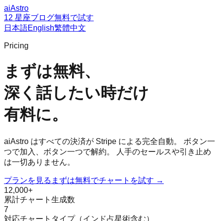
aiAstro
12 星座
ブログ
無料で試す
日本語
English
繁體中文
Pricing
まずは無料、
深く話したい時だけ
有料に。
aiAstro はすべての決済が Stripe による完全自動。 ボタン一
つで加入、ボタン一つで解約。 人手のセールスや引き止め
は一切ありません。
プランを見る
まずは無料でチャートを試す →
12,000+
累計チャート生成数
7
対応チャートタイプ（インド占星術含む）