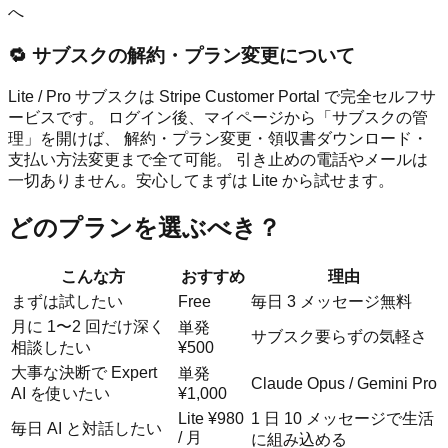
へ
🔁 サブスクの解約・プラン変更について
Lite / Pro サブスクは Stripe Customer Portal で完全セルフサ
ービスです。 ログイン後、マイページから「サブスクの管
理」を開けば、 解約・プラン変更・領収書ダウンロード・
支払い方法変更まで全て可能。 引き止めの電話やメールは
一切ありません。安心してまずは Lite から試せます。
どのプランを選ぶべき？
こんな方
おすすめ
理由
まずは試したい
Free
毎日 3 メッセージ無料
月に 1〜2 回だけ深く
単発
サブスク要らずの気軽さ
相談したい
¥500
大事な決断で Expert
単発
Claude Opus / Gemini Pro
AI を使いたい
¥1,000
Lite ¥980
1 日 10 メッセージで生活
毎日 AI と対話したい
/ 月
に組み込める