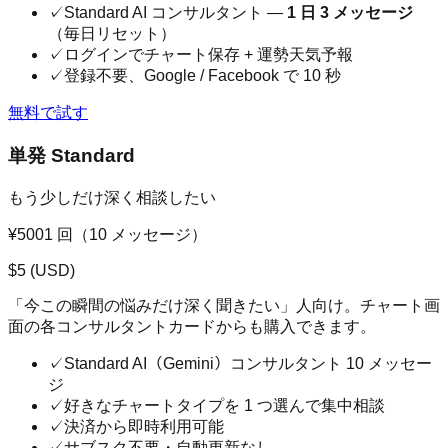
✓
Standard AI コンサルタント —
1 日 3 メッセージ
（毎日リセット）
✓
ログインでチャート保存 + 運勢天気予報
✓
登録不要、Google / Facebook で 10 秒
無料で試す
単発 Standard
もう少しだけ深く相談したい
¥500
1 回（10 メッセージ）
$
5
(USD)
「今この瞬間の悩みだけ深く聞きたい」人向け。チャート画
面の各コンサルタントカードからも購入できます。
✓
Standard AI（Gemini）コンサルタント 10 メッセー
ジ
✓
好きなチャートタイプを 1 つ選んで集中相談
✓
決済から即時利用可能
✓
サブスク不要・自動更新なし