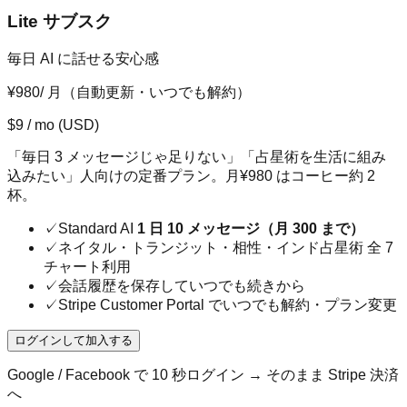
Lite サブスク
毎日 AI に話せる安心感
¥980
/ 月（自動更新・いつでも解約）
$
9
/ mo
(USD)
「毎日 3 メッセージじゃ足りない」「占星術を生活に組み
込みたい」人向けの定番プラン。月¥980 はコーヒー約 2
杯。
✓
Standard AI
1 日 10 メッセージ（月 300 まで）
✓
ネイタル・トランジット・相性・インド占星術 全 7
チャート利用
✓
会話履歴を保存していつでも続きから
✓
Stripe Customer Portal でいつでも解約・プラン変更
ログインして加入する
Google / Facebook で 10 秒ログイン → そのまま Stripe 決済
へ