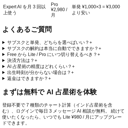
Pro
Expert AI を月 3 回以
単発 ¥1,000×3 = ¥3,000
¥2,980 /
上使う
より安い
月
よくあるご質問
サブスクと単発、どちらを選べばいい？
+
サブスクの解約は本当に自動でできますか？
+
Free から Lite / Pro にいつ切り替えるべき？
+
決済方法は？
+
AI 占星術の精度はどれくらい？
+
出生時刻が分からない場合は？
+
返金はできますか？
+
まずは無料で AI 占星術を体験
登録不要で 7 種類のチャート計算（インド占星術を含
む）、ログインで毎日 3 メッセージ AI 相談が無料。 続けて
使いたくなったら、いつでも Lite ¥980 / 月にアップグレー
ドできます。