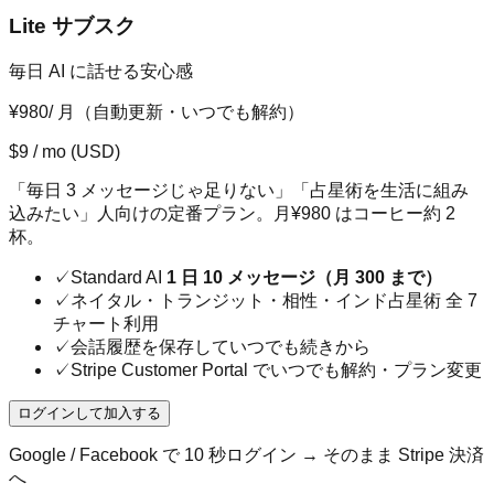
Lite サブスク
毎日 AI に話せる安心感
¥980
/ 月（自動更新・いつでも解約）
$
9
/ mo
(USD)
「毎日 3 メッセージじゃ足りない」「占星術を生活に組み
込みたい」人向けの定番プラン。月¥980 はコーヒー約 2
杯。
✓
Standard AI
1 日 10 メッセージ（月 300 まで）
✓
ネイタル・トランジット・相性・インド占星術 全 7
チャート利用
✓
会話履歴を保存していつでも続きから
✓
Stripe Customer Portal でいつでも解約・プラン変更
ログインして加入する
Google / Facebook で 10 秒ログイン → そのまま Stripe 決済
へ