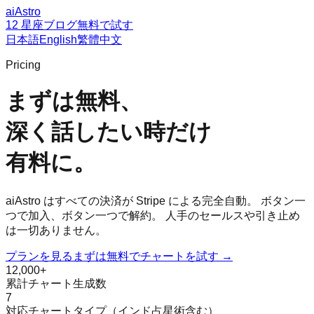
aiAstro
12 星座
ブログ
無料で試す
日本語
English
繁體中文
Pricing
まずは無料、
深く話したい時だけ
有料に。
aiAstro はすべての決済が Stripe による完全自動。 ボタン一
つで加入、ボタン一つで解約。 人手のセールスや引き止め
は一切ありません。
プランを見る
まずは無料でチャートを試す →
12,000+
累計チャート生成数
7
対応チャートタイプ（インド占星術含む）