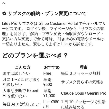
へ
🔁 サブスクの解約・プラン変更について
Lite / Pro サブスクは Stripe Customer Portal で完全セルフサ
ービスです。 ログイン後、マイページから「サブスクの管
理」を開けば、 解約・プラン変更・領収書ダウンロード・
支払い方法変更まで全て可能。 引き止めの電話やメールは
一切ありません。安心してまずは Lite から試せます。
どのプランを選ぶべき？
こんな方
おすすめ
理由
まずは試したい
Free
毎日 3 メッセージ無料
月に 1〜2 回だけ深く
単発
サブスク要らずの気軽さ
相談したい
¥500
大事な決断で Expert
単発
Claude Opus / Gemini Pro
AI を使いたい
¥1,000
Lite ¥980
1 日 10 メッセージで生活
毎日 AI と対話したい
/ 月
に組み込める