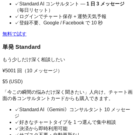
✓
Standard AI コンサルタント —
1 日 3 メッセージ
（毎日リセット）
✓
ログインでチャート保存 + 運勢天気予報
✓
登録不要、Google / Facebook で 10 秒
無料で試す
単発 Standard
もう少しだけ深く相談したい
¥500
1 回（10 メッセージ）
$
5
(USD)
「今この瞬間の悩みだけ深く聞きたい」人向け。チャート画
面の各コンサルタントカードからも購入できます。
✓
Standard AI（Gemini）コンサルタント 10 メッセー
ジ
✓
好きなチャートタイプを 1 つ選んで集中相談
✓
決済から即時利用可能
✓
サブスク不要・自動更新なし